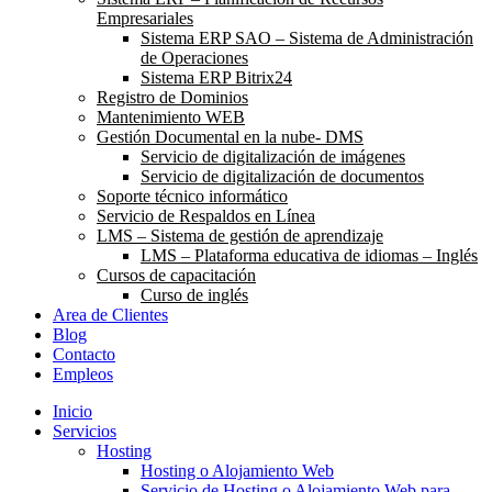
Empresariales
Sistema ERP SAO – Sistema de Administración
de Operaciones
Sistema ERP Bitrix24
Registro de Dominios
Mantenimiento WEB
Gestión Documental en la nube- DMS
Servicio de digitalización de imágenes
Servicio de digitalización de documentos
Soporte técnico informático
Servicio de Respaldos en Línea
LMS – Sistema de gestión de aprendizaje
LMS – Plataforma educativa de idiomas – Inglés
Cursos de capacitación
Curso de inglés
Area de Clientes
Blog
Contacto
Empleos
Inicio
Servicios
Hosting
Hosting o Alojamiento Web
Servicio de Hosting o Alojamiento Web para