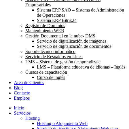
Empresariales
Sistema ERP SAO – Sistema de Administración
de Operaciones
Sistema ERP Bitrix24
Registro de Dominios
Mantenimiento WEB
Gestión Documental en la nube- DMS
Servicio de digitalización de imágenes
Servicio de digitalización de documentos
Soporte técnico informático
Servicio de Respaldos en Línea
LMS – Sistema de gestión de aprendizaje
LMS – Plataforma educativa de idiomas – Inglés
Cursos de capacitación
Curso de inglés
Area de Clientes
Blog
Contacto
Empleos
Inicio
Servicios
Hosting
Hosting o Alojamiento Web
Servicio de Hosting o Alojamiento Web para