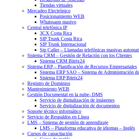
Tiendas virtuales
Mercadeo Electrónico
Posicionamiento WEB
Whatssapp masivo
Central telefónica IP
3CX Costa Rica
SIP Trunk Costa Rica
SIP Trunk Internacional
Sip Caller – Llamadas telefónicas masivas automat
Sistema CRM – Gestión de Relación con los Clientes
Sistema CRM Bitrix24
Sistema ERP – Planificación de Recursos Empresariales
Sistema ERP SAO – Sistema de Administración d
Sistema ERP Bitrix24
Registro de Dominios
Mantenimiento WEB
Gestión Documental en la nube- DMS
Servicio de digitalización de imágenes
Servicio de digitalización de documentos
Soporte técnico informático
Servicio de Respaldos en Línea
LMS – Sistema de gestión de aprendizaje
LMS – Plataforma educativa de idiomas – Inglés
Cursos de capacitación