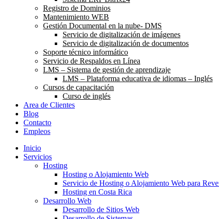
Registro de Dominios
Mantenimiento WEB
Gestión Documental en la nube- DMS
Servicio de digitalización de imágenes
Servicio de digitalización de documentos
Soporte técnico informático
Servicio de Respaldos en Línea
LMS – Sistema de gestión de aprendizaje
LMS – Plataforma educativa de idiomas – Inglés
Cursos de capacitación
Curso de inglés
Area de Clientes
Blog
Contacto
Empleos
Inicio
Servicios
Hosting
Hosting o Alojamiento Web
Servicio de Hosting o Alojamiento Web para Rev
Hosting en Costa Rica
Desarrollo Web
Desarrollo de Sitios Web
Desarrollo de Sistemas