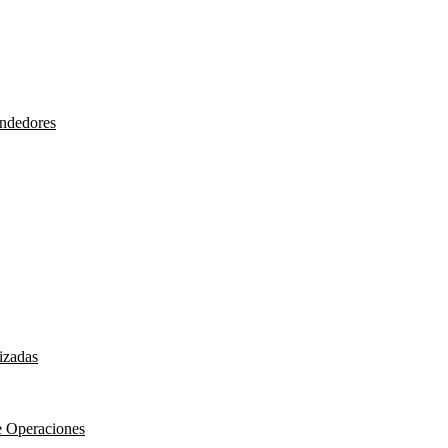
endedores
izadas
e Operaciones