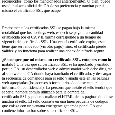
reconocidos (como los mencionados anteriormente). O bien, puede
usted ir al web oficial del CA de su preferencia y tramitar por sí
mismo el certificado
SSL
que ocupe.
Precisamente los certificados
SSL
se pagan bajo la misma
modalidad que los hostings web; es decir se paga una cantidad
establecida por el CA y la misma corresponde a un tiempo de
vigencia del certificado
SSL
. Una vez el certificado expira, este
tiene que ser renovado (vía otro pago), sino, el certificado pierde
validez y no funciona para realizar una conexión cifrada segura.
¿Si compre por mi mismo un certificado
SSL
, entonces como lo
instalo?
Una vez que su certificado
SSL
se ha aprobado y emitido
por un CA, su desarrollador web o administrador web debe dirigirse
al sitio web del CA donde haya tramitado el certificado, y descargar
la secuencia de comandos para el sello y añadir este en las páginas
web apropiadas (los accesos o formularios donde se captura la
información confidencial). La persona que instale el sello tendrá que
saber el nombre común utilizado para la compra del
certificado
SSL
y poder actualizar el
HTML
de las páginas donde se
añadirá el sello. El sello consiste en una línea pequeña de códigos
que enlaza con un ventana emergente generada por el CA que
contiene información sobre su certificado
SSL
.