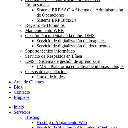
Empresariales
Sistema ERP SAO – Sistema de Administración
de Operaciones
Sistema ERP Bitrix24
Registro de Dominios
Mantenimiento WEB
Gestión Documental en la nube- DMS
Servicio de digitalización de imágenes
Servicio de digitalización de documentos
Soporte técnico informático
Servicio de Respaldos en Línea
LMS – Sistema de gestión de aprendizaje
LMS – Plataforma educativa de idiomas – Inglés
Cursos de capacitación
Curso de inglés
Area de Clientes
Blog
Contacto
Empleos
Inicio
Servicios
Hosting
Hosting o Alojamiento Web
Servicio de Hosting o Alojamiento Web para