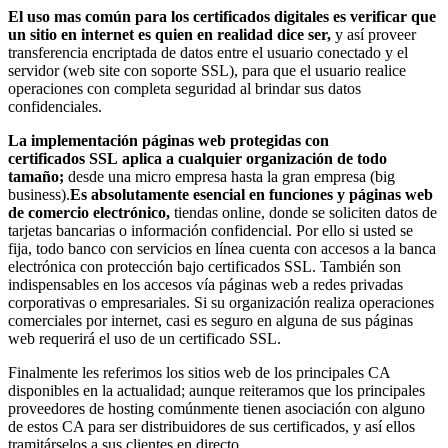
El uso mas común para los certificados digitales es verificar que
un sitio en internet es quien en realidad dice ser,
y así proveer
transferencia encriptada de datos entre el usuario conectado y el
servidor (web site con soporte
SSL
), para que el usuario realice
operaciones con completa seguridad al brindar sus datos
confidenciales.
La implementación páginas web protegidas con
certificados
SSL
aplica a cualquier organización de todo
tamaño;
desde una micro empresa hasta la gran empresa (big
business).
Es absolutamente esencial en funciones y páginas web
de comercio electrónico,
tiendas online, donde se soliciten datos de
tarjetas bancarias o información confidencial. Por ello si usted se
fija, todo banco con servicios en línea cuenta con accesos a la banca
electrónica con protección bajo certificados
SSL
. También son
indispensables en los accesos vía páginas web a redes privadas
corporativas o empresariales. Si su organización realiza operaciones
comerciales por internet, casi es seguro en alguna de sus páginas
web requerirá el uso de un certificado
SSL
.
Finalmente les referimos los sitios web de los principales CA
disponibles en la actualidad; aunque reiteramos que los principales
proveedores de hosting comúnmente tienen asociación con alguno
de estos CA para ser distribuidores de sus certificados, y así ellos
tramitárselos a sus clientes en directo.