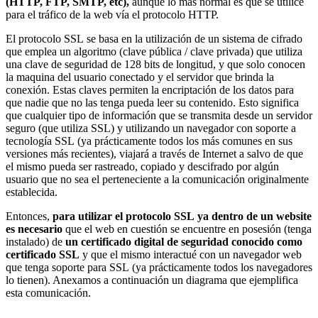
(
HTTP
,
FTP
,
SMTP
, etc),
aunque lo más normal es que se utilice
para el tráfico de la web vía el protocolo
HTTP
.
El protocolo
SSL
se basa en la utilización de un sistema de cifrado
que emplea un algoritmo (clave pública / clave privada) que utiliza
una clave de seguridad de 128 bits de longitud, y que solo conocen
la maquina del usuario conectado y el servidor que brinda la
conexión. Estas claves permiten la encriptación de los datos para
que nadie que no las tenga pueda leer su contenido. Esto significa
que cualquier tipo de información que se transmita desde un servidor
seguro (que utiliza
SSL
) y utilizando un navegador con soporte a
tecnología
SSL
(ya prácticamente todos los más comunes en sus
versiones más recientes), viajará a través de Internet a salvo de que
el mismo pueda ser rastreado, copiado y descifrado por algún
usuario que no sea el perteneciente a la comunicación originalmente
establecida.
Entonces,
para utilizar el protocolo
SSL
ya dentro de un website
es necesario
que el web en cuestión se encuentre en posesión (tenga
instalado) de
un certificado digital de seguridad conocido como
certificado SSL
y que el mismo interactué con un navegador web
que tenga soporte para
SSL
(ya prácticamente todos los navegadores
lo tienen). Anexamos a continuación un diagrama que ejemplifica
esta comunicación.