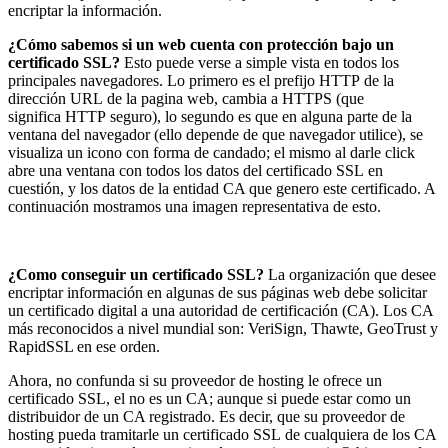
encriptar la información.
¿Cómo sabemos si un web cuenta con protección bajo un
certificado SSL?
Esto puede verse a simple vista en todos los
principales navegadores. Lo primero es el prefijo
HTTP
de la
dirección
URL
de la pagina web, cambia a
HTTPS
(que
significa
HTTP
seguro), lo segundo es que en alguna parte de la
ventana del navegador (ello depende de que navegador utilice), se
visualiza un icono con forma de candado; el mismo al darle click
abre una ventana con todos los datos del certificado
SSL
en
cuestión, y los datos de la entidad CA que genero este certificado. A
continuación mostramos una imagen representativa de esto.
¿Como conseguir un certificado SSL?
La organización que desee
encriptar información en algunas de sus páginas web debe solicitar
un certificado digital a una autoridad de certificación (CA). Los CA
más reconocidos a nivel mundial son: VeriSign, Thawte, GeoTrust y
RapidSSL en ese orden.
Ahora, no confunda si su proveedor de hosting le ofrece un
certificado
SSL
, el no es un CA; aunque si puede estar como un
distribuidor de un CA registrado. Es decir, que su proveedor de
hosting pueda tramitarle un certificado
SSL
de cualquiera de los CA